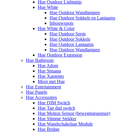
Hue Outdoor Lightstrip
Hue White
Hue Outdoor Wandlampen
Hue Outdoor Sokkels en Lantaarns
Inbouwspots
Hue White & Color
Hue Outdoor Spots
Hue Outdoor Sokkels
Hue Outdoor Lantaarns
Hue Outdoor Wandlampen
Hue Outdoor Extension
Hue Bathroom
Hue Adore
Hue Struana
Hue Xamento
Mooi met Hue
Hue Entertainment
Hue Panels
Hue Accessoires
Hue DIM Switch
Hue Tap dial switch
Hue Motion Sensor (bewegingssensor)
Hue Slimme Stekker
Hue Wandschakelaar Module
Hue Bridge