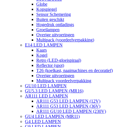
Globe
Kopspiegel
Sensor Schemering
Buiten geschikt
Hogedruk ontladings
Groeilampen
Overige uitvoeringen
Multipack (voordeelverpakking)
E14 LED LAMPEN
Kaars
Kogel
Retro (LED-gloeispiraal)
Reflector (spot)
T26 (koelkast, naaimachines en decoratief)
Overige uitvoeringen
Multipack voordeelverpakking
GU10 LED LAMPEN
GU5.3 LED LAMPEN (MR16)
AR111 LED LAMPEN
AR111 G53 LED LAMPEN (12V)
AR111 G53 LED LAMPEN (36V)
AR111 GU10 LED LAMPEN (230V)
GU4 LED LAMPEN (MR11)
G4 LED LAMPEN
G9 LED LAMPEN