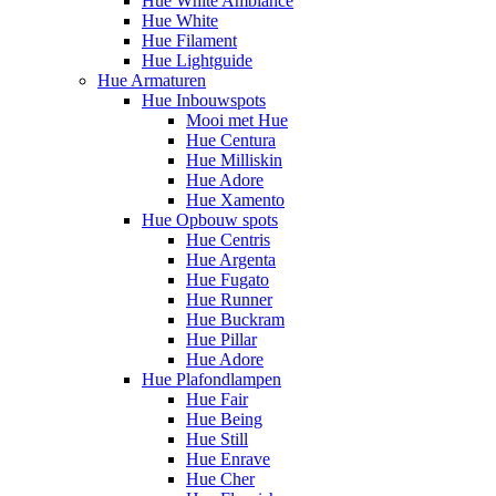
Hue White Ambiance
Hue White
Hue Filament
Hue Lightguide
Hue Armaturen
Hue Inbouwspots
Mooi met Hue
Hue Centura
Hue Milliskin
Hue Adore
Hue Xamento
Hue Opbouw spots
Hue Centris
Hue Argenta
Hue Fugato
Hue Runner
Hue Buckram
Hue Pillar
Hue Adore
Hue Plafondlampen
Hue Fair
Hue Being
Hue Still
Hue Enrave
Hue Cher